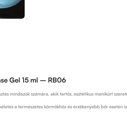
ase Gel 15 ml – RB06
sztás mindazok számára, akik tartós, esztétikus manikűrt sze
letes a természetes körmökhöz és érzékenyebb bőr esetén is b