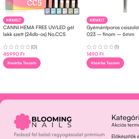
KIEMELT
KIEMELT
CANNI HEMA FREE UV/LED gél
Gyémántporos csiszolófe
lakk szett (24db-os) No.CC5
023 – finom – 6mm
(0)
(1)
45990
Ft
1490
Ft
Kosárba Teszem
Kosárba Teszem
Kategór
Akciós term
Fedezd fel belső ragyogásodat prémium
Előkészítők