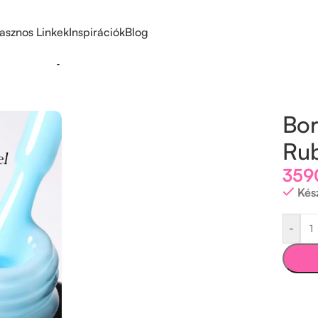
asznos Linkek
Inspirációk
Blog
/
Born Pretty Pro HEMA FREE Rubber Base Gel 15 ml – RB06
Bor
Rub
35
Kés
-