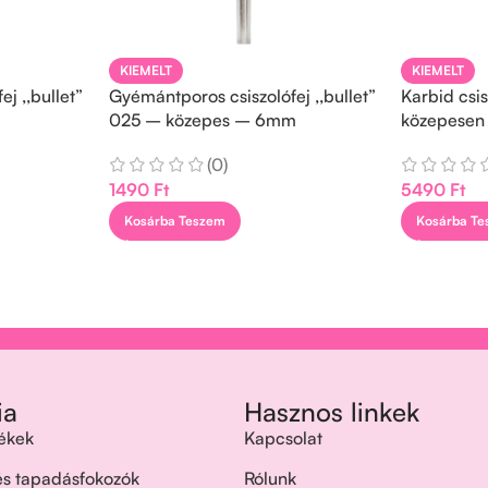
KIEMELT
KIEMELT
j ,,bullet”
Gyémántporos csiszolófej ,,bullet”
Karbid csis
025 – közepes – 6mm
közepesen
(0)
1490
Ft
5490
Ft
Kosárba Teszem
Kosárba T
ia
Hasznos linkek
ékek
Kapcsolat
 és tapadásfokozók
Rólunk