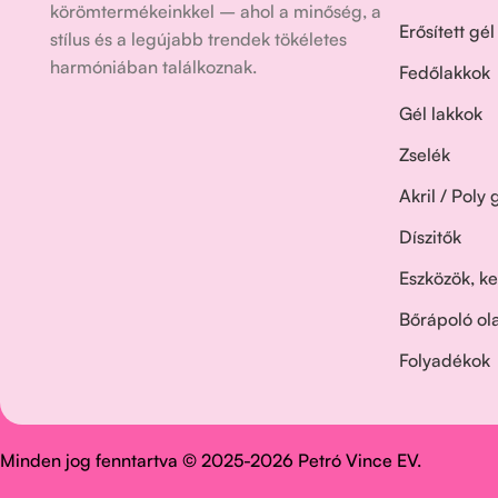
körömtermékeinkkel – ahol a minőség, a
Erősített gél
stílus és a legújabb trendek tökéletes
harmóniában találkoznak.
Fedőlakkok
Gél lakkok
Zselék
Akril / Poly 
Díszitők
Eszközök, ke
Bőrápoló ol
Folyadékok
Minden jog fenntartva © 2025-2026 Petró Vince EV.