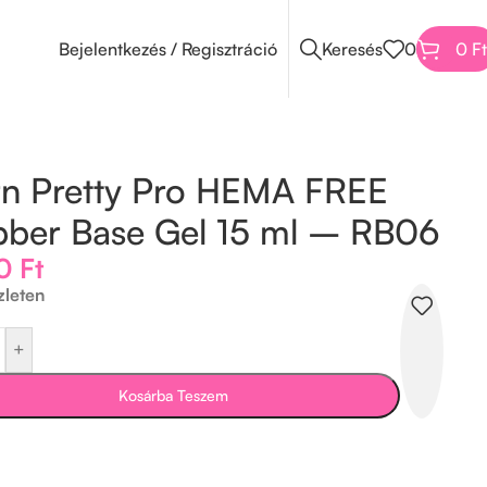
Bejelentkezés / Regisztráció
Keresés
0
0
Ft
n Pretty Pro HEMA FREE
ber Base Gel 15 ml – RB06
90
Ft
zleten
+
Kosárba Teszem