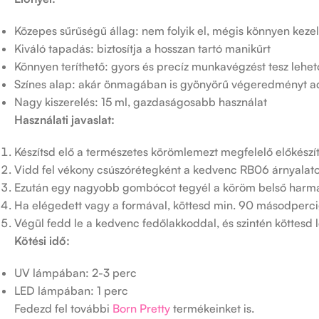
Közepes sűrűségű állag: nem folyik el, mégis könnyen keze
Kiváló tapadás: biztosítja a hosszan tartó manikűrt
Könnyen teríthető: gyors és precíz munkavégzést tesz lehe
Színes alap: akár önmagában is gyönyörű végeredményt a
Nagy kiszerelés: 15 ml, gazdaságosabb használat
Használati javaslat:
Készítsd elő a természetes körömlemezt megfelelő előkészítő
Vidd fel vékony csúszórétegként a kedvenc RB06 árnyalato
Ezután egy nagyobb gombócot tegyél a köröm belső harmadá
Ha elégedett vagy a formával, köttesd min. 90 másodperci
Végül fedd le a kedvenc fedőlakkoddal, és szintén köttes
Kötési idő:
UV lámpában: 2-3 perc
LED lámpában: 1 perc
Fedezd fel további
Born Pretty
termékeinket is.