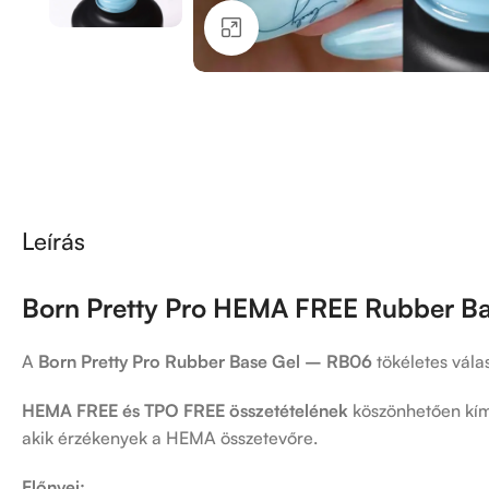
Kattintson a nagyításhoz
Leírás
Born Pretty Pro HEMA FREE Rubber B
A
Born Pretty Pro Rubber Base Gel – RB06
tökéletes vála
HEMA FREE és TPO FREE összetételének
köszönhetően kímé
akik érzékenyek a HEMA összetevőre.
Előnyei: