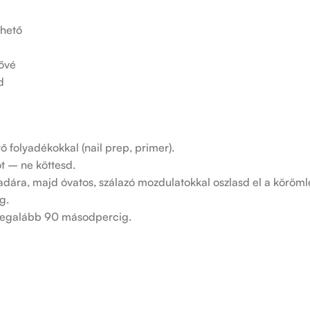
lhető
tővé
d
 folyadékokkal (nail prep, primer).
t – ne köttesd.
ra, majd óvatos, szálazó mozdulatokkal oszlasd el a körömle
g.
d legalább 90 másodpercig.