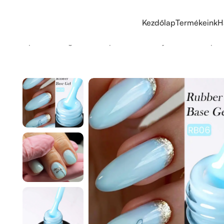
Kezdőlap
Termékeink
H
Kezdőlap
/
Erősített gél lakk alapok
/
Born Pretty erősített alapok