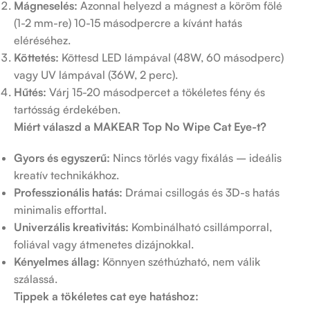
Mágneselés:
Azonnal helyezd a mágnest a köröm fölé
(1-2 mm-re) 10-15 másodpercre a kívánt hatás
eléréséhez.
Köttetés:
Köttesd LED lámpával (48W, 60 másodperc)
vagy UV lámpával (36W, 2 perc).
Hűtés:
Várj 15-20 másodpercet a tökéletes fény és
tartósság érdekében.
Miért válaszd a MAKEAR Top No Wipe Cat Eye-t?
Gyors és egyszerű:
Nincs törlés vagy fixálás – ideális
kreatív technikákhoz.
Professzionális hatás:
Drámai csillogás és 3D-s hatás
minimalis efforttal.
Univerzális kreativitás:
Kombinálható csillámporral,
foliával vagy átmenetes dizájnokkal.
Kényelmes állag:
Könnyen széthúzható, nem válik
szálassá.
Tippek a tökéletes cat eye hatáshoz: