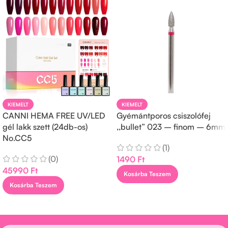
KIEMELT
KIEMELT
CANNI HEMA FREE UV/LED
Gyémántporos csiszolófej
gél lakk szett (24db-os)
,,bullet” 023 – finom – 6mm
No.CC5
(1)
(0)
1490
Ft
45990
Ft
Kosárba Teszem
Kosárba Teszem