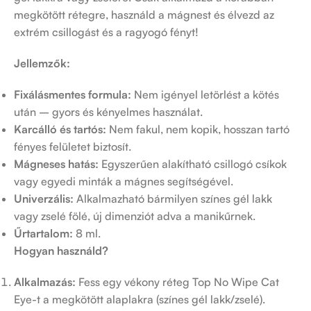
megkötött rétegre, használd a mágnest és élvezd az
extrém csillogást és a ragyogó fényt!
Jellemzők:
Fixálásmentes formula:
Nem igényel letörlést a kötés
után – gyors és kényelmes használat.
Karcálló és tartós:
Nem fakul, nem kopik, hosszan tartó
fényes felületet biztosít.
Mágneses hatás:
Egyszerűen alakítható csillogó csíkok
vagy egyedi minták a mágnes segítségével.
Univerzális:
Alkalmazható bármilyen színes gél lakk
vagy zselé fölé, új dimenziót adva a manikűrnek.
Űrtartalom:
8 ml.
Hogyan használd?
Alkalmazás:
Fess egy vékony réteg Top No Wipe Cat
Eye-t a megkötött alaplakra (színes gél lakk/zselé).