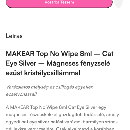
Kosárba Teszem
Leírás
MAKEAR Top No Wipe 8ml – Cat
Eye Silver – Mágneses fényzselé
ezüst kristálycsillámmal
Varázslatos mélység és csillogás egyetlen
ecsetvonással!
A MAKEAR Top No Wipe 8ml Cat Eye Silver egy
mágneses részecskékkel gazdagított fedőzselé, amely
egyedi
cat eye silver hatást
varázsol bármilyen színes
gél lakkra vagy zselére. Csak alkalmazd a korábban