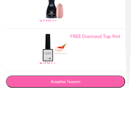
-
+
Készleten
3990
Ft
CANNI HEMA FREE Diamond Top 9ml
-
+
Készleten
2190
Ft
Kosárba Teszem