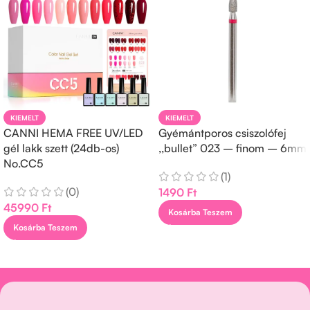
KIEMELT
KIEMELT
CANNI HEMA FREE UV/LED
Gyémántporos csiszolófej
gél lakk szett (24db-os)
,,bullet” 023 – finom – 6mm
No.CC5
(1)
(0)
1490
Ft
45990
Ft
Kosárba Teszem
Kosárba Teszem