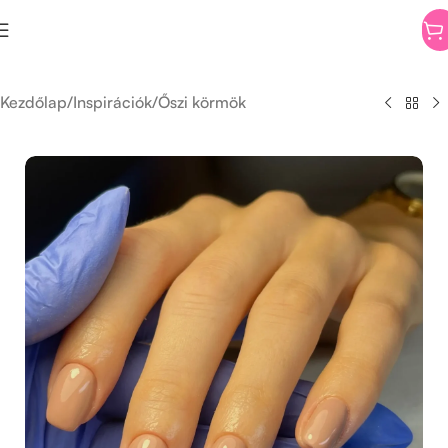
Kezdőlap
/
Inspirációk
/
Őszi körmök