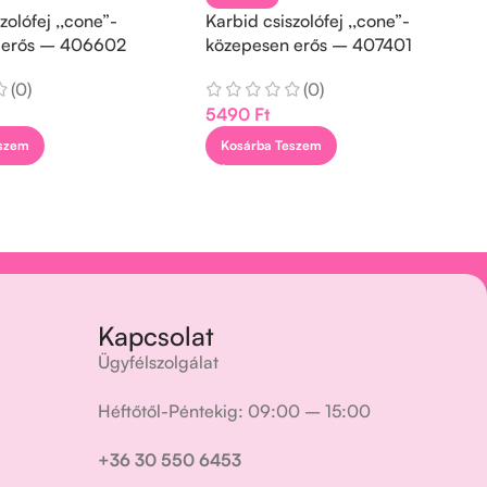
zolófej ,,cone”-
Karbid csiszolófej ,,cone”-
 erős – 406602
közepesen erős – 407401
(0)
(0)
5490
Ft
eszem
Kosárba Teszem
Kapcsolat
Ügyfélszolgálat
Héftőtől-Péntekig: 09:00 – 15:00
+36 30 550 6453