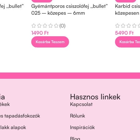
j ,,bullet”
Gyémántporos csiszolófej ,,bullet”
Karbid csis
025 – közepes – 6mm
közepesen
(0)
1490
Ft
5490
Ft
Kosárba Teszem
Kosárba T
ia
Hasznos linkek
ékek
Kapcsolat
 és tapadásfokozók
Rólunk
 lakk alapok
Inspirációk
Blog