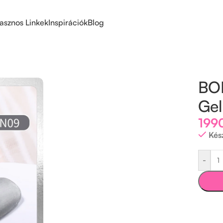
asznos Linkek
Inspirációk
Blog
Gel 5 ml – PN09 – Silver
BO
Gel
199
Kés
-