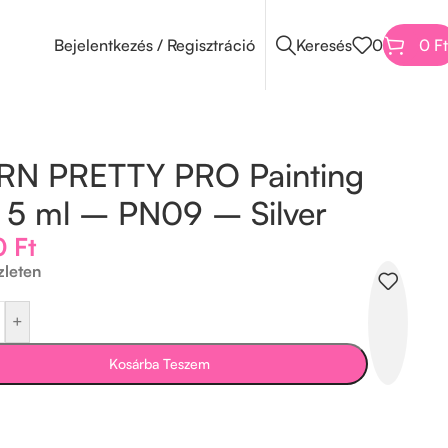
Bejelentkezés / Regisztráció
Keresés
0
0
Ft
RN PRETTY PRO Painting
 5 ml – PN09 – Silver
0
Ft
zleten
+
Kosárba Teszem