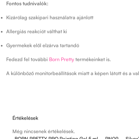
Fontos tudnivalók:
Kizárólag szakipari használatra ajánlott
Allergiás reakciót válthat ki
Gyermekek elől elzárva tartandó
Fedezd fel további
Born Pretty
termékeinket is.
A különböző monitorbeállítások miatt a képen látott és a val
Értékelések
Még nincsenek értékelések.
„BORN PRETTY PRO Painting Gel 5 ml – PN09 – Silver” 