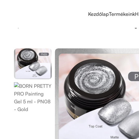
Kezdőlap
Termékeink
H
Kezdőlap
/
Díszítők
/
Dekor zselék
/
BORN PRETTY PRO Painting 