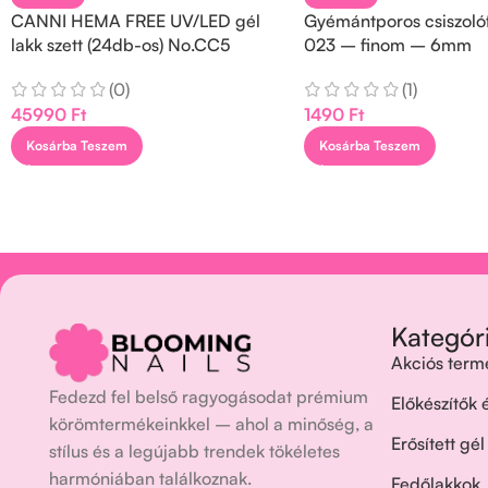
CANNI HEMA FREE UV/LED gél
Gyémántporos csiszolófe
lakk szett (24db-os) No.CC5
023 – finom – 6mm
(0)
(1)
45990
Ft
1490
Ft
Kosárba Teszem
Kosárba Teszem
Kategór
Akciós term
Fedezd fel belső ragyogásodat prémium
Előkészítők
körömtermékeinkkel – ahol a minőség, a
Erősített gél
stílus és a legújabb trendek tökéletes
harmóniában találkoznak.
Fedőlakkok