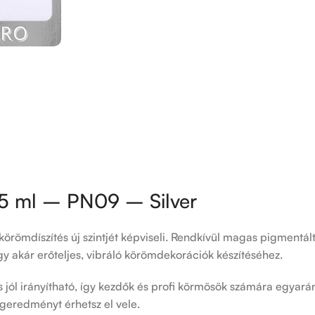
5 ml – PN09 – Silver
körömdíszítés új szintjét képviseli. Rendkívül magas pigmentált
gy akár erőteljes, vibráló körömdekorációk készítéséhez.
 jól irányítható, így kezdők és profi körmösök számára egyaránt
égeredményt érhetsz el vele.