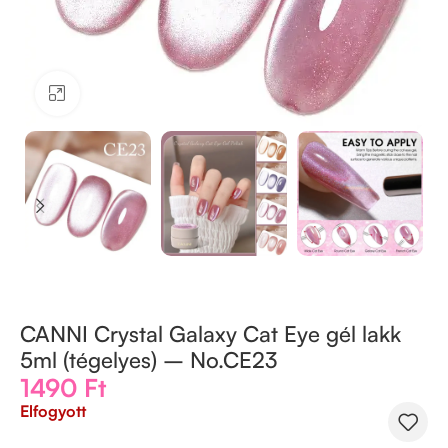
Kattintson a nagyításhoz
CANNI Crystal Galaxy Cat Eye gél lakk
5ml (tégelyes) – No.CE23
1490
Ft
Elfogyott