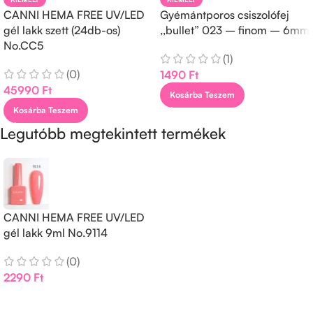
CANNI HEMA FREE UV/LED
Gyémántporos csiszolófej
gél lakk szett (24db-os)
,,bullet” 023 – finom – 6mm
No.CC5
(1)
(0)
1490
Ft
45990
Ft
Kosárba Teszem
Kosárba Teszem
Legutóbb megtekintett termékek
CANNI HEMA FREE UV/LED
gél lakk 9ml No.9114
(0)
2290
Ft