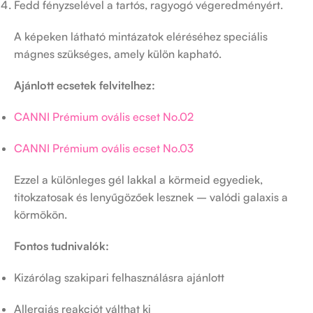
Fedd fényzselével a tartós, ragyogó végeredményért.
A képeken látható mintázatok eléréséhez speciális
mágnes szükséges, amely külön kapható.
Ajánlott ecsetek felvitelhez:
CANNI Prémium ovális ecset No.02
CANNI Prémium ovális ecset No.03
Ezzel a különleges gél lakkal a körmeid egyediek,
titokzatosak és lenyűgözőek lesznek – valódi galaxis a
körmökön.
Fontos tudnivalók:
Kizárólag szakipari felhasználásra ajánlott
Allergiás reakciót válthat ki