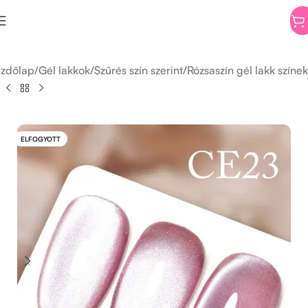
zdőlap
/
Gél lakkok
/
Szűrés szín szerint
/
Rózsaszín gél lakk színek
ELFOGYOTT