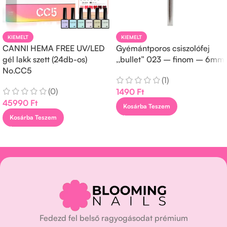
KIEMELT
KIEMELT
CANNI HEMA FREE UV/LED
Gyémántporos csiszolófej
gél lakk szett (24db-os)
,,bullet” 023 – finom – 6mm
No.CC5
(1)
(0)
1490
Ft
45990
Ft
Kosárba Teszem
Kosárba Teszem
Fedezd fel belső ragyogásodat prémium