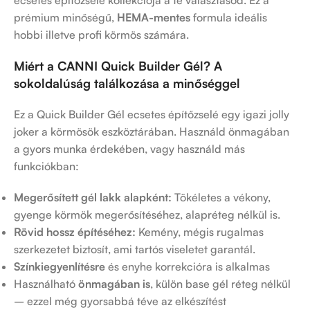
ecsetes építőzselé kollekciója a te választásod. Ez a
prémium minőségű,
HEMA-mentes
formula ideális
hobbi illetve profi körmös számára.
Miért a CANNI Quick Builder Gél? A
sokoldalúság találkozása a minőséggel
Ez a Quick Builder Gél ecsetes építőzselé egy igazi jolly
joker a körmösök eszköztárában. Használd önmagában
a gyors munka érdekében, vagy használd más
funkciókban:
Megerősített gél lakk
alapként:
Tökéletes a vékony,
gyenge körmök megerősítéséhez, alapréteg nélkül is.
Rövid hossz építéséhez:
Kemény, mégis rugalmas
szerkezetet biztosít, ami tartós viseletet garantál.
Színkiegyenlítésre
és enyhe korrekcióra is alkalmas
Használható
önmagában is
, külön base gél réteg nélkül
– ezzel még gyorsabbá téve az elkészítést