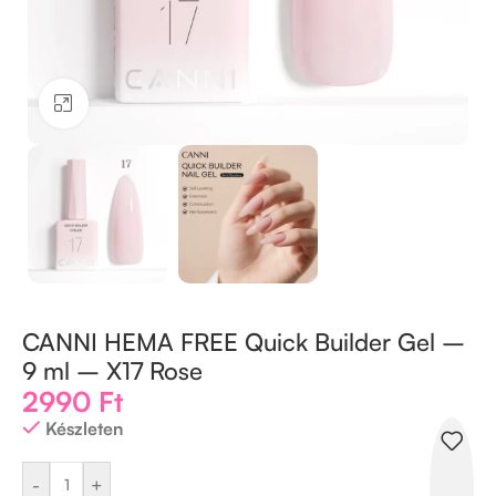
Kattintson a nagyításhoz
CANNI HEMA FREE Quick Builder Gel –
9 ml – X17 Rose
2990
Ft
Készleten
-
+