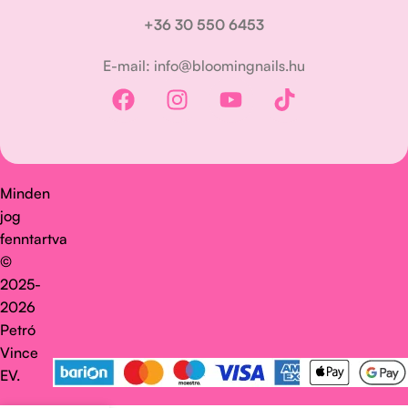
+36 30 550 6453
E-mail: info@bloomingnails.hu
Minden
jog
fenntartva
©
2025-
2026
Petró
Vince
EV.