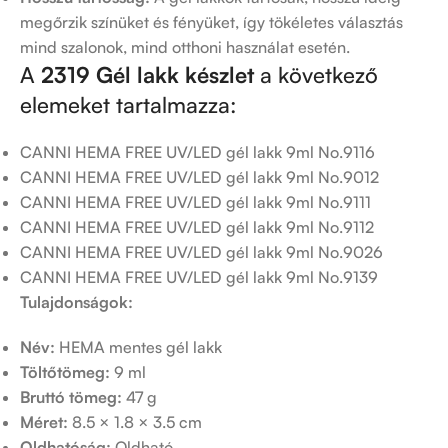
megőrzik színüket és fényüket, így tökéletes választás
mind szalonok, mind otthoni használat esetén.
A
2319 Gél lakk készlet
a következő
elemeket tartalmazza:
CANNI HEMA FREE UV/LED gél lakk 9ml No.9116
CANNI HEMA FREE UV/LED gél lakk 9ml No.9012
CANNI HEMA FREE UV/LED gél lakk 9ml No.9111
CANNI HEMA FREE UV/LED gél lakk 9ml No.9112
CANNI HEMA FREE UV/LED gél lakk 9ml No.9026
CANNI HEMA FREE UV/LED gél lakk 9ml No.9139
Tulajdonságok:
Név:
HEMA mentes gél lakk
Töltőtömeg:
9 ml
Bruttó tömeg:
47 g
Méret:
8.5 × 1.8 × 3.5 cm
Oldhatóság:
Oldható