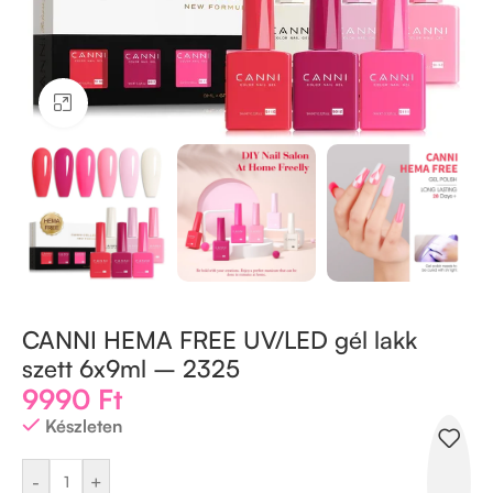
Kattintson a nagyításhoz
CANNI HEMA FREE UV/LED gél lakk
szett 6x9ml – 2325
9990
Ft
Készleten
-
+