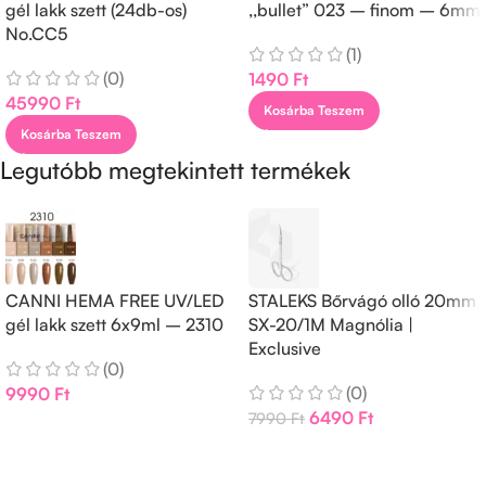
gél lakk szett (24db-os)
,,bullet” 023 – finom – 6mm
No.CC5
(1)
(0)
1490
Ft
45990
Ft
Kosárba Teszem
Kosárba Teszem
Legutóbb megtekintett termékek
CANNI HEMA FREE UV/LED
STALEKS Bőrvágó olló 20mm
gél lakk szett 6x9ml – 2310
SX-20/1M Magnólia |
Exclusive
(0)
(0)
9990
Ft
6490
Ft
7990
Ft