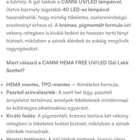
a bőrhöz. A gél lakkok a
CANNI UV/LED lámpáival
,
illetve bármely legalább
40 LED-es lámpával
használhatók, hogy mindig tökéletes, szalonminőségű
eredményt érhess el. A
krémes, pigmentált formula
két
vékony rétegben is kiváló fedést és hosszan tartó fényt
biztosít, miközben a színek élénkek és sokáig megőrzik
ragyogásukat.
Miért válaszd a
CANNI HEMA FREE UV/LED Gél Lakk
Szettet?
HEMA mentes,
TPO-mentes
– Kíméletes formula.
Pasztell színválaszték:
A szett hat lágy, pasztell
árnyalatot tartalmaz, amelyek tökéletesek mindennapi
és különleges alkalmakhoz egyaránt.
Kiváló fedés:
A pigmentált, krémes textúra két vékony
rétegben is tökéletes fedést biztosít, miközben a színek
élénkek maradnak.
Hosszú tartósság:
A gél lakkok tartósak, hosszú ideig