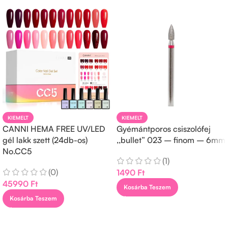
KIEMELT
KIEMELT
CANNI HEMA FREE UV/LED
Gyémántporos csiszolófej
gél lakk szett (24db-os)
,,bullet” 023 – finom – 6mm
No.CC5
(1)
(0)
1490
Ft
45990
Ft
Kosárba Teszem
Kosárba Teszem