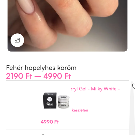
Kattintson a nagyításhoz
Fehér hópelyhes köröm
2190
Ft
–
4990
Ft
Hybrid PolyAcryl Gel - Milky White -
15ml
-
+
Csak 1 maradt készleten
4990
Ft