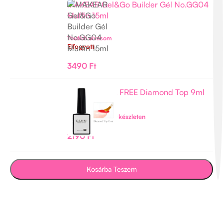
MAKEAR Gel&Go Builder Gél No.GG04
Muffin 15ml
Tovább olvasom
Elfogyott
3490
Ft
CANNI HEMA FREE Diamond Top 9ml
-
+
Csak 1 maradt készleten
2190
Ft
Kosárba Teszem