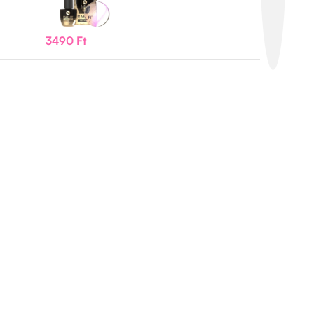
Tovább olvasom
Elfogyott
3490
Ft