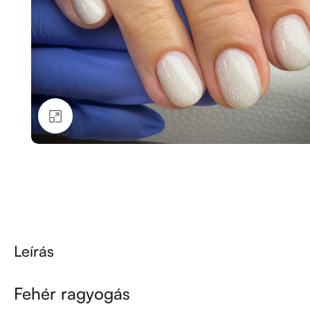
Kattintson a nagyításhoz
Leírás
Fehér ragyogás