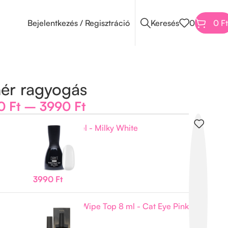
Bejelentkezés / Regisztráció
Keresés
0
0
Ft
ér ragyogás
90
Ft
–
3990
Ft
Fiber Base Gel - Milky White
Tovább olvasom
Elfogyott
3990
Ft
MAKEAR No Wipe Top 8 ml - Cat Eye Pink