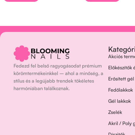
Kategór
Akciós term
Fedezd fel belső ragyogásodat prémium
Előkészítők
körömtermékeinkkel – ahol a minőség, a
Erősített gél
stílus és a legújabb trendek tökéletes
harmóniában találkoznak.
Fedőlakkok
Gél lakkok
Zselék
Akril / Poly 
Díszitők