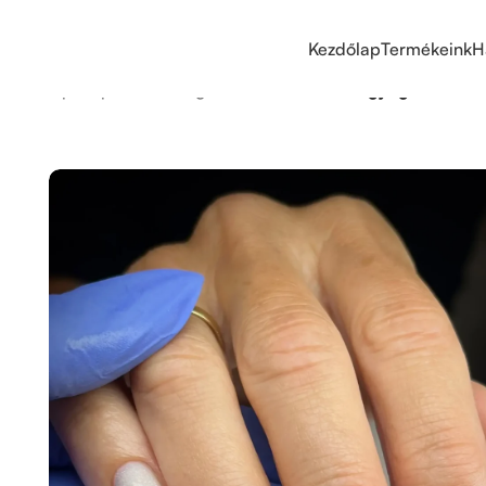
Kezdőlap
Termékeink
H
Kezdőlap
/
Inspirációk
/
Elegáns körmök
/
Fehér ragyogás