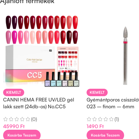
Ajánlott termékek
KIEMELT
KIEMELT
CANNI HEMA FREE UV/LED gél
Gyémántporos csiszolófe
lakk szett (24db-os) No.CC5
023 – finom – 6mm
(0)
(1)
45990
Ft
1490
Ft
Kosárba Teszem
Kosárba Teszem