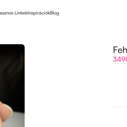
asznos Linkek
Inspirációk
Blog
Feh
34