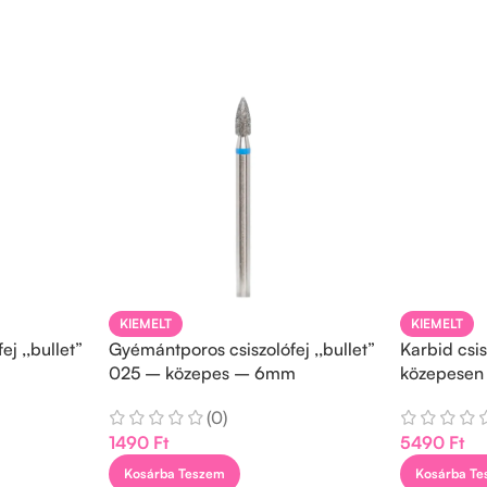
KIEMELT
KIEMELT
j ,,bullet”
Gyémántporos csiszolófej ,,bullet”
Karbid csis
025 – közepes – 6mm
közepesen
(0)
1490
Ft
5490
Ft
Kosárba Teszem
Kosárba T