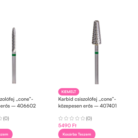
KIEMELT
zolófej ,,cone”-
Karbid csiszolófej ,,cone”-
 erős – 406602
közepesen erős – 407401
(0)
(0)
5490
Ft
eszem
Kosárba Teszem