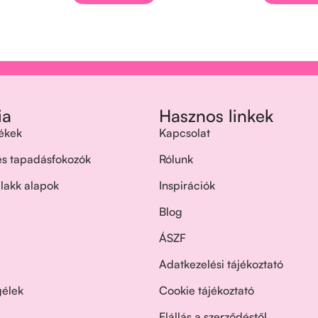
ia
Hasznos linkek
ékek
Kapcsolat
 és tapadásfokozók
Rólunk
 lakk alapok
Inspirációk
Blog
ÁSZF
Adatkezelési tájékoztató
gélek
Cookie tájékoztató
Elállás a szerződéstől