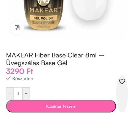
Kattintson a nagyításhoz
MAKEAR Fiber Base Clear 8ml –
Üvegszálas Base Gél
3290
Ft
Készleten
-
+
Kosárba Teszem