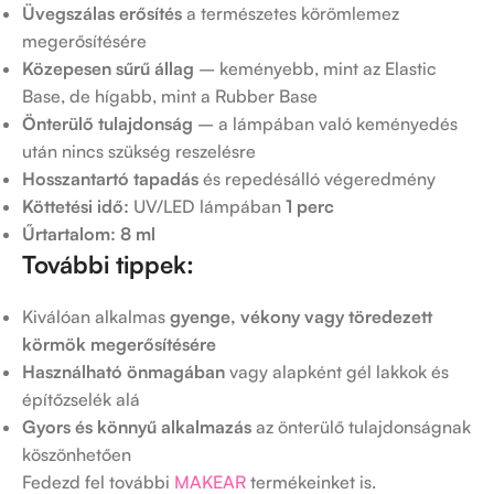
Üvegszálas erősítés
a természetes körömlemez
megerősítésére
Közepesen sűrű állag
– keményebb, mint az Elastic
Base, de hígabb, mint a Rubber Base
Önterülő tulajdonság
– a lámpában való keményedés
után nincs szükség reszelésre
Hosszantartó tapadás
és repedésálló végeredmény
Köttetési idő:
UV/LED lámpában
1 perc
Űrtartalom: 8 ml
További tippek:
Kiválóan alkalmas
gyenge, vékony vagy töredezett
körmök megerősítésére
Használható önmagában
vagy alapként gél lakkok és
építőzselék alá
Gyors és könnyű alkalmazás
az önterülő tulajdonságnak
köszönhetően
Fedezd fel további
MAKEAR
termékeinket is.