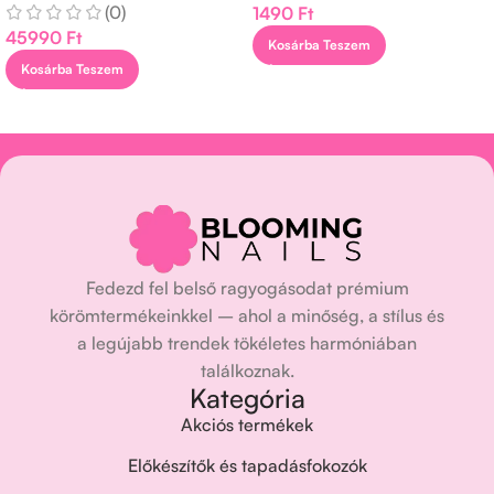
(0)
1490
Ft
45990
Ft
Kosárba Teszem
Kosárba Teszem
Fedezd fel belső ragyogásodat prémium
körömtermékeinkkel – ahol a minőség, a stílus és
a legújabb trendek tökéletes harmóniában
találkoznak.
Kategória
Akciós termékek
Előkészítők és tapadásfokozók