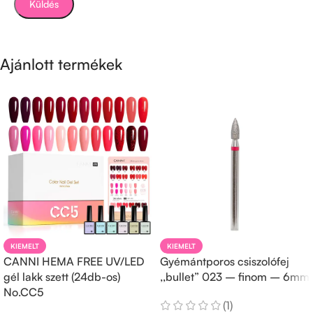
Ajánlott termékek
KIEMELT
KIEMELT
CANNI HEMA FREE UV/LED
Gyémántporos csiszolófej
gél lakk szett (24db-os)
,,bullet” 023 – finom – 6mm
No.CC5
(1)