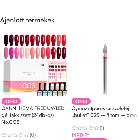
Ajánlott termékek
KIEMELT
KIEMELT
CANNI HEMA FREE UV/LED
Gyémántporos csiszolófej
gél lakk szett (24db-os)
,,bullet” 023 – finom – 6mm
No.CC5
(1)
(0)
1490
Ft