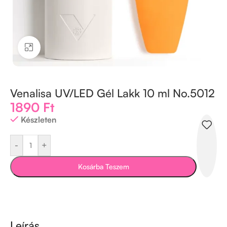
Kattintson a nagyításhoz
Venalisa UV/LED Gél Lakk 10 ml No.5012
1890
Ft
Készleten
-
+
Kosárba Teszem
Leírás