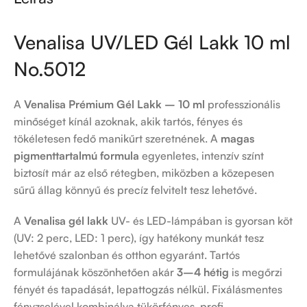
Venalisa UV/LED Gél Lakk 10 ml
No.5012
A
Venalisa Prémium Gél Lakk – 10 ml
professzionális
minőséget kínál azoknak, akik tartós, fényes és
tökéletesen fedő manikűrt szeretnének. A
magas
pigmenttartalmú formula
egyenletes, intenzív színt
biztosít már az első rétegben, miközben a közepesen
sűrű állag könnyű és precíz felvitelt tesz lehetővé.
A
Venalisa gél lakk
UV- és LED-lámpában is gyorsan köt
(UV: 2 perc, LED: 1 perc), így hatékony munkát tesz
lehetővé szalonban és otthon egyaránt. Tartós
formulájának köszönhetően akár
3–4 hétig
is megőrzi
fényét és tapadását, lepattogzás nélkül. Fixálásmentes
fényzselével kombinálva tükörfényes, profi