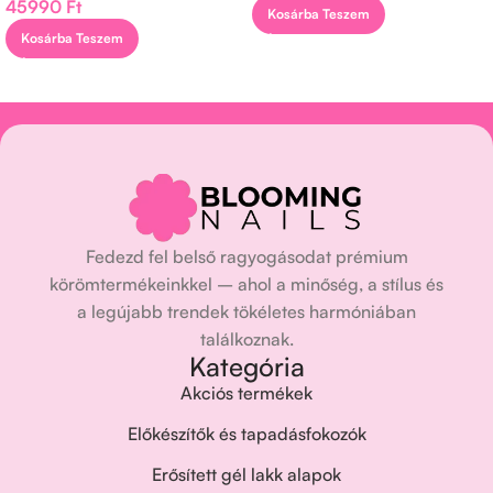
45990
Ft
Kosárba Teszem
Kosárba Teszem
Fedezd fel belső ragyogásodat prémium
körömtermékeinkkel – ahol a minőség, a stílus és
a legújabb trendek tökéletes harmóniában
találkoznak.
Kategória
Akciós termékek
Előkészítők és tapadásfokozók
Erősített gél lakk alapok